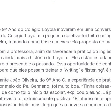
o 9º Ano do Colégio Loyola inovaram em uma conver
 do Colégio Loyola: a pequena coletiva foi feita em ing
xeira, tomando como base um exercício proposto no mat
m a professora, além de favorecer a prática do inglês,
ainda mais a história do Loyola. “Eles estão estudan
ntre o presente e o passado. Essa oportunidade de con
para que eles possam treinar o ‘writing’ e ‘listening’, é 
ante João Oliveira, do 9º Ano C, a experiência de prat
or meio do Pe. Germano, foi muito boa. “Tinha coisas 
 de como foi o início da escola”, explicou o aluno. Já
ntrevista foi extremamente positiva: “É interessante ap
osos no início, mas, logo que a conversa começou a 
.