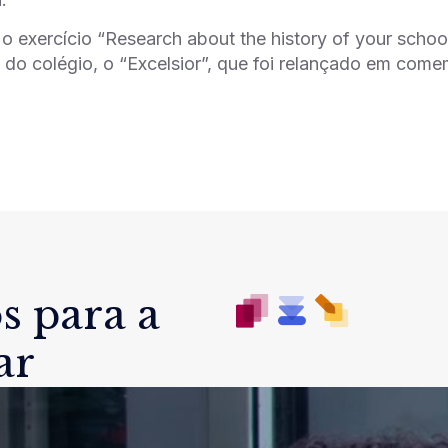
r o exercício “Research about the history of your sch
l do colégio, o “Excelsior”, que foi relançado em com
s para a
ar