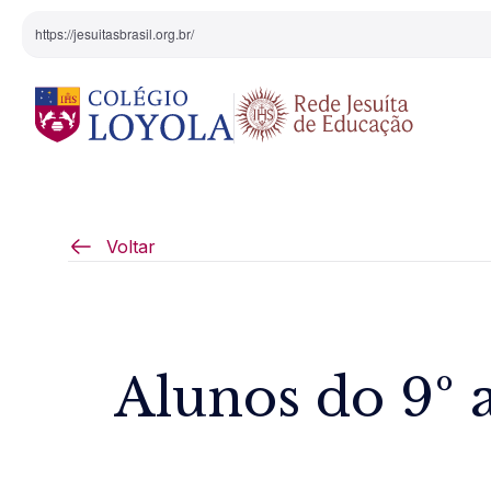
https://jesuitasbrasil.org.br/
O Colégio
Projeto Pedagógi
Voltar
Equipe Diretiva
Projetos Especiai
Nossa História
Alunos do 9º 
Pedagogia Inaciana
Arte e Cultura