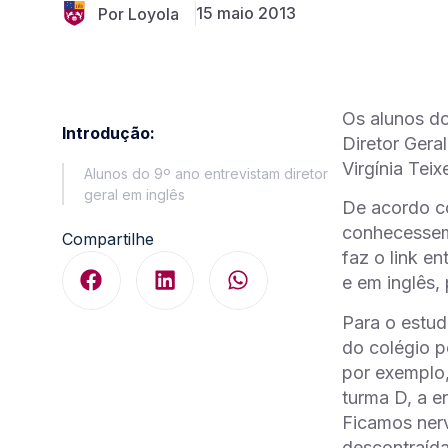
15 maio 2013
Por Loyola
Os alunos d
Introdução:
Diretor Geral
Virgínia Tei
Alunos do 9º ano entrevistam diretor
geral em inglês
De acordo co
conhecessem 
Compartilhe
faz o link e
e em inglês, 
Para o estud
do colégio p
por exemplo,
turma D, a e
Ficamos nerv
descontraída