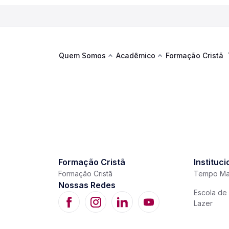
Quem Somos
Acadêmico
Formação Cristã
Últimas 
Te
co
Sustentabilidade
Hub de Aprendizagem
Fique por
acontecim
eventos d
s
Esportes
Espaço Francisco
Es
La
Infraestrutura
Formação Cristã
Instituci
Formação Cristã
Tempo Ma
Nossas Redes
Documentos Institucionais
Escola de 
Lazer
Ver novi