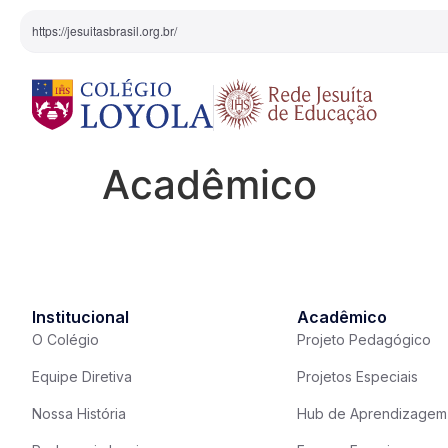
https://jesuitasbrasil.org.br/
Acadêmico
O Colégio
Projeto Pedagógi
Equipe Diretiva
Projetos Especiai
Nossa História
Institucional
Acadêmico
O Colégio
Projeto Pedagógico
Pedagogia Inaciana
Equipe Diretiva
Projetos Especiais
Nossa História
Hub de Aprendizagem
Arte e Cultura