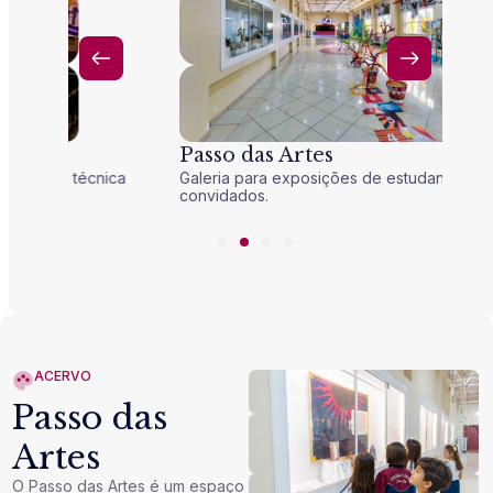
Passo das Artes
E
ca
Galeria para exposições de estudantes e artistas
Pr
convidados.
e 
ACERVO
Passo das
Artes
O Passo das Artes é um espaço