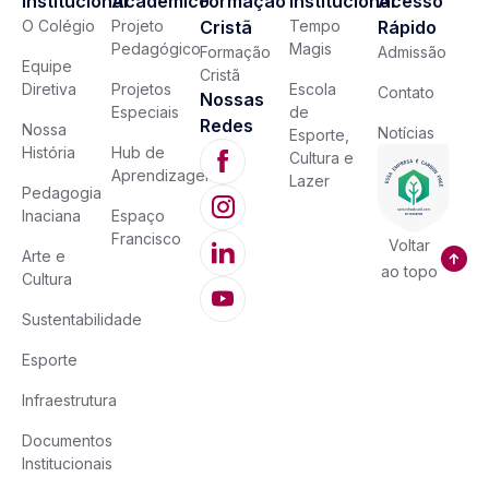
Institucional
Acadêmico
Formação
Institucional
Acesso
O Colégio
Projeto
Cristã
Tempo
Rápido
Pedagógico
Magis
Formação
Admissão
Equipe
Cristã
Diretiva
Projetos
Escola
Contato
Nossas
Especiais
de
Redes
Nossa
Notícias
Esporte,
História
Hub de
Cultura e
Aprendizagem
Lazer
Pedagogia
Inaciana
Espaço
Francisco
Voltar
Arte e
ao topo
Cultura
Sustentabilidade
Esporte
Infraestrutura
Documentos
Institucionais