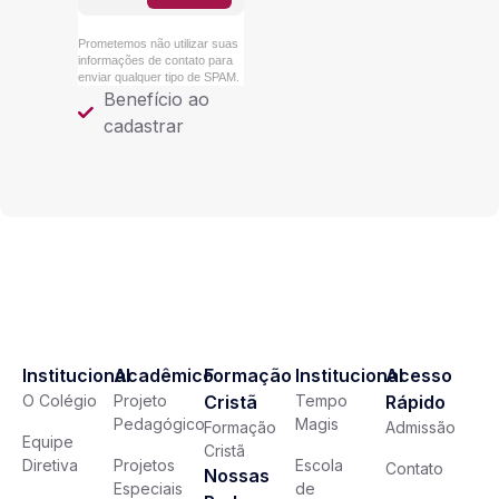
Prometemos não utilizar suas
informações de contato para
enviar qualquer tipo de SPAM.
Benefício ao
cadastrar
Institucional
Acadêmico
Formação
Institucional
Acesso
O Colégio
Projeto
Cristã
Tempo
Rápido
Pedagógico
Magis
Formação
Admissão
Equipe
Cristã
Diretiva
Projetos
Escola
Contato
Nossas
Especiais
de