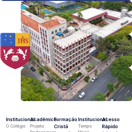
Institucional
Acadêmico
Formação
Institucional
Acesso
O Colégio
Projeto
Cristã
Tempo
Rápido