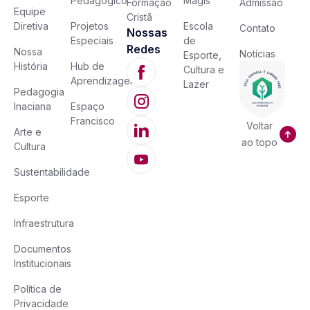
Pedagógico
Magis
Formação
Admissão
Equipe
Cristã
Diretiva
Projetos
Escola
Contato
Nossas
Especiais
de
Redes
Nossa
Notícias
Esporte,
História
Hub de
Cultura e
Aprendizagem
Lazer
Pedagogia
Inaciana
Espaço
Francisco
Voltar
Arte e
ao topo
Cultura
Sustentabilidade
Esporte
Infraestrutura
Documentos
Institucionais
Política de
Privacidade