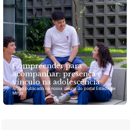
Compreender para
acompanhar: presença e
vínculo na adolescência
Artigo publicado na nossa coluna do portal Estado de
Minas.