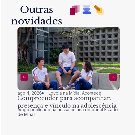
Outras
novidades
ago 4, 2026
Loyola na Mídia
,
Acontece
jul 28,
Compreender para acompanhar:
Nem 
presença e vínculo na adolescência
tran
Artigo publicado na nossa coluna do portal Estado
Artigo 
de Minas.
de Mina