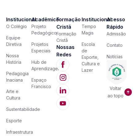
Institucional
Acadêmico
Formação
Institucional
Acesso
O Colégio
Projeto
Cristã
Tempo
Rápido
Pedagógico
Magis
Formação
Admissão
Equipe
Cristã
Diretiva
Projetos
Escola
Contato
Nossas
Especiais
de
Redes
Nossa
Notícias
Esporte,
História
Hub de
Cultura e
Aprendizagem
Lazer
Pedagogia
Inaciana
Espaço
Francisco
Voltar
Arte e
ao topo
Cultura
Sustentabilidade
Esporte
Infraestrutura