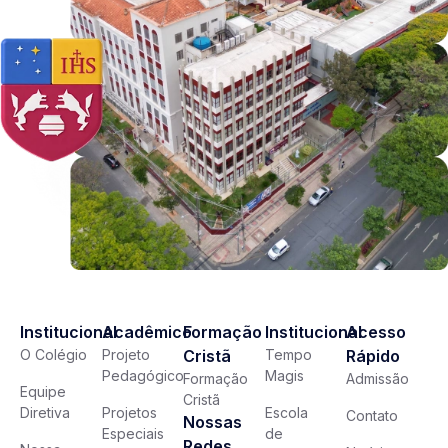
Institucional
Acadêmico
Formação
Institucional
Acesso
O Colégio
Projeto
Cristã
Tempo
Rápido
Pedagógico
Magis
Formação
Admissão
Equipe
Cristã
Diretiva
Projetos
Escola
Contato
Nossas
Especiais
de
Redes