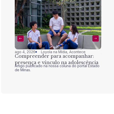
ago 4, 2026
Loyola na Mídia
,
Acontece
jul 28,
Compreender para acompanhar:
Nem 
presença e vínculo na adolescência
tran
Artigo publicado na nossa coluna do portal Estado
Artigo 
de Minas.
de Mina