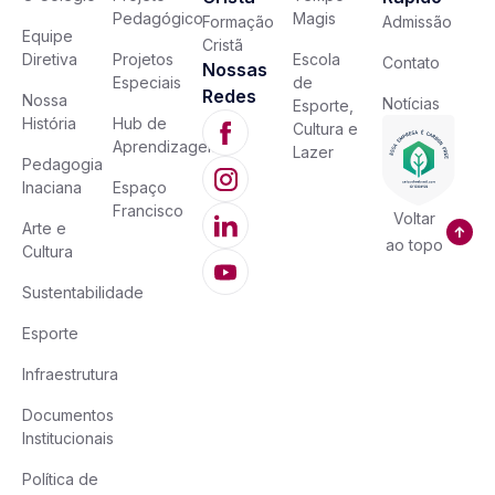
Pedagógico
Magis
Formação
Admissão
Equipe
Cristã
Diretiva
Projetos
Escola
Contato
Nossas
Especiais
de
Redes
Nossa
Notícias
Esporte,
História
Hub de
Cultura e
Aprendizagem
Lazer
Pedagogia
Inaciana
Espaço
Francisco
Voltar
Arte e
ao topo
Cultura
Sustentabilidade
Esporte
Infraestrutura
Documentos
Institucionais
Política de