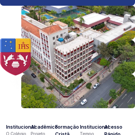
Institucional
Acadêmico
Formação
Institucional
Acesso
O Colégio
Projeto
Cristã
Tempo
Rápido