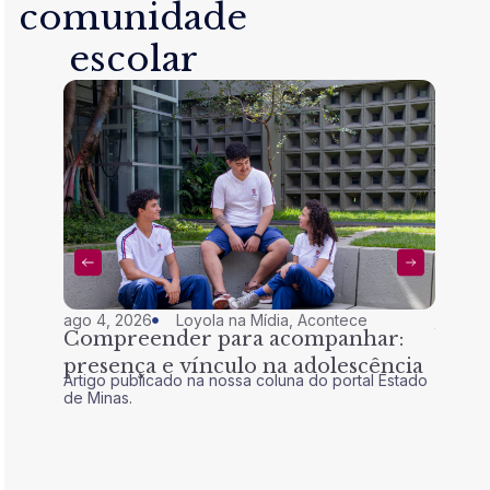
comunidade
escolar
ago 4, 2026
Loyola na Mídia
,
Acontece
jul 28,
Compreender para acompanhar:
Nem 
presença e vínculo na adolescência
tran
Artigo publicado na nossa coluna do portal Estado
Artigo 
de Minas.
de Mina