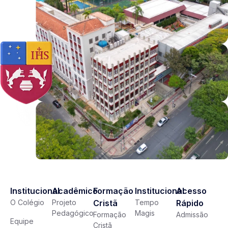
Institucional
Acadêmico
Formação
Institucional
Acesso
O Colégio
Projeto
Cristã
Tempo
Rápido
Pedagógico
Magis
Formação
Admissão
Equipe
Cristã