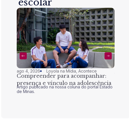
escolar
ago 4, 2026
Loyola na Mídia
,
Acontece
jul 28,
Compreender para acompanhar:
Nem 
presença e vínculo na adolescência
tran
Artigo publicado na nossa coluna do portal Estado
Artigo 
de Minas.
de Mina