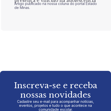
presença e vínculo na adolescência
tran
Artigo publicado na nossa coluna do portal Estado
Artigo 
de Minas.
de Mina
Inscreva-se e receba
nossas novidades
Cadastre seu e-mail para acompanhar notícias,
eventos, projetos e tudo o que acontece na
comunidade escolar.