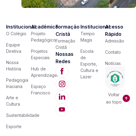
Institucional
Acadêmico
Formação
Institucional
Acesso
O Colégio
Projeto
Cristã
Tempo
Rápido
Pedagógico
Magis
Formação
Admissão
Equipe
Cristã
Diretiva
Projetos
Escola
Contato
Nossas
Especiais
de
Redes
Nossa
Notícias
Esporte,
História
Hub de
Cultura e
Aprendizagem
Lazer
Pedagogia
Inaciana
Espaço
Francisco
Voltar
Arte e
ao topo
Cultura
Sustentabilidade
Esporte