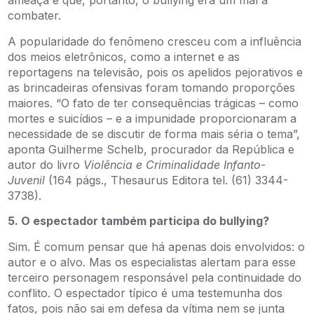
ameaça e que, portanto, o bullying era um mal a
combater.
A popularidade do fenômeno cresceu com a influência
dos meios eletrônicos, como a internet e as
reportagens na televisão, pois os apelidos pejorativos e
as brincadeiras ofensivas foram tomando proporções
maiores. “O fato de ter consequências trágicas – como
mortes e suicídios – e a impunidade proporcionaram a
necessidade de se discutir de forma mais séria o tema”,
aponta Guilherme Schelb, procurador da República e
autor do livro
Violência e Criminalidade Infanto-
Juvenil
(164 págs., Thesaurus Editora tel. (61) 3344-
3738).
5. O espectador também participa do bullying?
Sim. É comum pensar que há apenas dois envolvidos: o
autor e o alvo. Mas os especialistas alertam para esse
terceiro personagem responsável pela continuidade do
conflito. O espectador típico é uma testemunha dos
fatos, pois não sai em defesa da vítima nem se junta