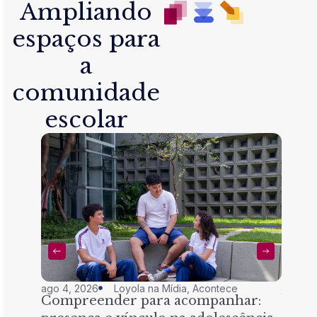
Ampliando
espaços para
a
comunidade
escolar
ago 4, 2026
Loyola na Mídia
,
Acontece
jul 28,
Compreender para acompanhar:
Nem 