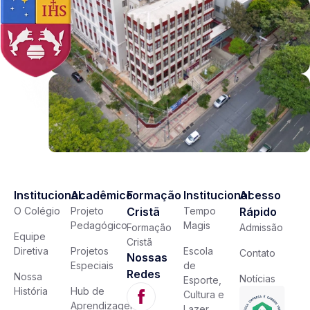
Institucional
Acadêmico
Formação
Institucional
Acesso
O Colégio
Projeto
Cristã
Tempo
Rápido
Pedagógico
Magis
Formação
Admissão
Equipe
Cristã
Diretiva
Projetos
Escola
Contato
Nossas
Especiais
de
Redes
Nossa
Notícias
Esporte,
História
Hub de
Cultura e
Aprendizagem
Lazer