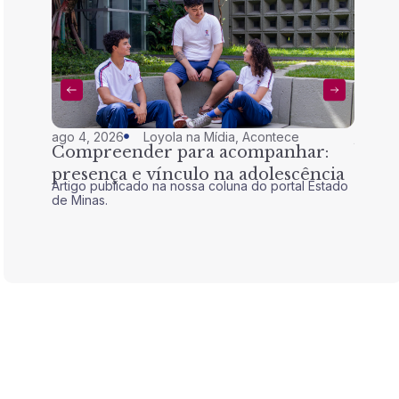
ago 4, 2026
Loyola na Mídia
,
Acontece
jul 28,
Compreender para acompanhar:
Nem 
presença e vínculo na adolescência
tran
Artigo publicado na nossa coluna do portal Estado
Artigo 
de Minas.
de Mina