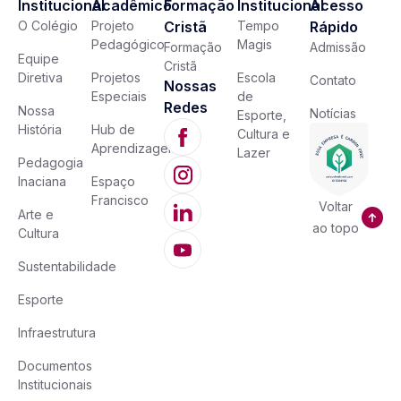
Institucional
Acadêmico
Formação
Institucional
Acesso
O Colégio
Projeto
Cristã
Tempo
Rápido
Pedagógico
Magis
Formação
Admissão
Equipe
Cristã
Diretiva
Projetos
Escola
Contato
Nossas
Especiais
de
Redes
Nossa
Notícias
Esporte,
História
Hub de
Cultura e
Aprendizagem
Lazer
Pedagogia
Inaciana
Espaço
Francisco
Voltar
Arte e
ao topo
Cultura
Sustentabilidade
Esporte
Infraestrutura
Documentos
Institucionais