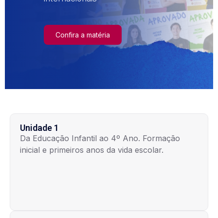
sua vaga
Clique e acesse
Saiba mais
Saiba mais
Saiba mais
Confira a matéria
Saiba mais
Unidade 1
Da Educação Infantil ao 4º Ano. Formação
inicial e primeiros anos da vida escolar.