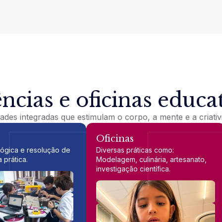
ncias e oficinas educa
dades integradas que estimulam o corpo, a mente e a criativ
Oficinas
lógica e resolução de
Diversas práticas como:
 prática.
Modelagem, culinária, artesanato,
investigação
científica.