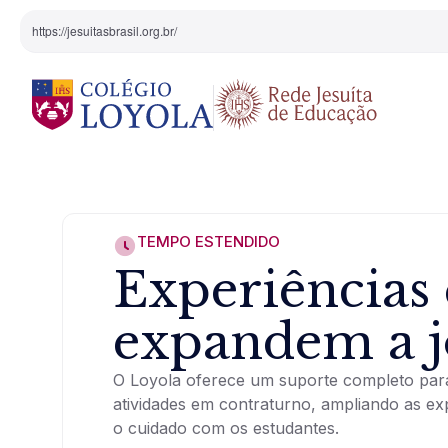
https://jesuitasbrasil.org.br/
O Colégio
Projeto Pedagógi
TEMPO ESTENDIDO
Equipe Diretiva
Projetos Especiai
Experiências
Nossa História
expandem a 
Pedagogia Inaciana
O Loyola oferece um suporte completo para
atividades em contraturno, ampliando as ex
Arte e Cultura
o cuidado com os estudantes.