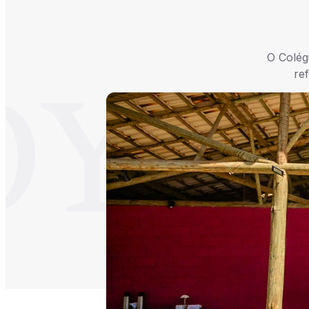
O Colég
re