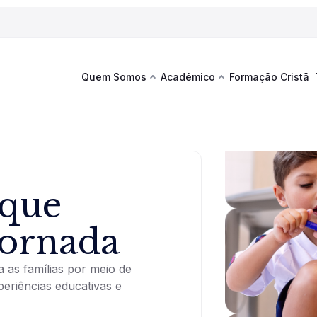
Quem Somos
Acadêmico
Formação Cristã
Última
Te
co
Sustentabilidade
Hub de Aprendizagem
Fique por
acontecim
eventos d
s
Esportes
Espaço Francisco
Es
La
 que
Infraestrutura
jornada
Documentos Institucionais
 as famílias por meio de
periências educativas e
Ver novi