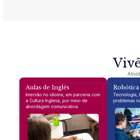
Vivê
Ativi
Aulas de Inglês
Robótica
Imersão no idioma, em parceria com
Tecnologia, 
a Cultura Inglesa, por meio de
problemas na
abordagem comunicativa.