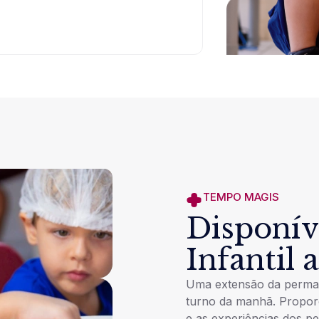
TEMPO MAGIS
Disponív
Infantil 
Uma extensão da perman
turno da manhã. Proporc
e as experiências dos p