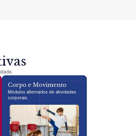
tivas
idade.
Corpo e Movimento
Módulos alternados de atividades
corporais.