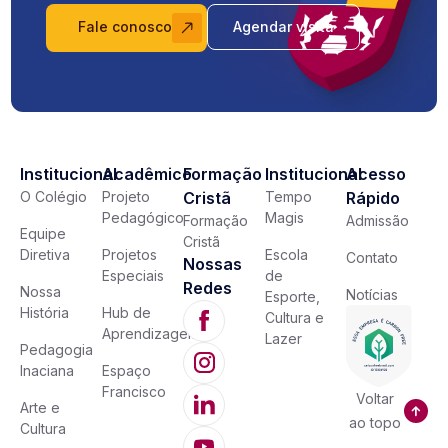
Fale conosco
Agendar visita
Institucional
Acadêmico
Formação
Institucional
Acesso
O Colégio
Projeto
Cristã
Tempo
Rápido
Pedagógico
Magis
Formação
Admissão
Equipe
Cristã
Diretiva
Projetos
Escola
Contato
Nossas
Especiais
de
Redes
Nossa
Notícias
Esporte,
História
Hub de
Cultura e
Aprendizagem
Lazer
Pedagogia
Inaciana
Espaço
Francisco
Voltar
Arte e
ao topo
Cultura