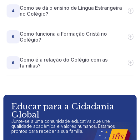
Como se dá o ensino de Língua Estrangeira
+
4
no Colégio?
Como funciona a Formação Cristã no
+
5
Colégio?
Como é a relação do Colégio com as
+
6
famílias?
Educar para a Cidadania
Global
Junte-se a uma comunidade educativa que une
qualidade acadêmica e valores humanos. Estamos
prontos para receber a sua família.