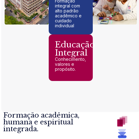
Formação
integral com
alto padrão
acadêmico e
cuidado
individual
Educação
Integral
Conhecimento,
valores e
propósito.
Formação acadêmica,
humana e espiritual
integrada.