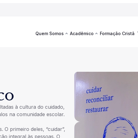
Quem Somos
Acadêmico
Formação Cristã
Última
Te
co
Sustentabilidade
Hub de Aprendizagem
Fique por
acontecim
eventos d
s
Esportes
Espaço Francisco
Es
La
co
Infraestrutura
ltadas à cultura do cuidado,
Documentos Institucionais
ulos na comunidade escolar.
. O primeiro deles, “cuidar”,
Ver novi
ção integral às pessoas. O