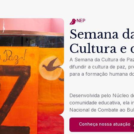
NEP
Semana d
Cultura e 
A Semana da Cultura de Paz
difundir a cultura de paz, p
para a formação humana dos
Desenvolvida pelo Núcleo d
comunidade educativa, ela in
Nacional de Combate ao Bully
Conheça nossa atuação