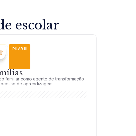
e escolar
PILAR III
mílias
eo familiar como agente de transformação
rocesso de aprendizagem.