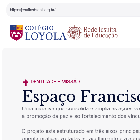
https://jesuitasbrasil.org.br/
O Colégio
Projeto Pedagógi
Equipe Diretiva
Projetos Especiai
IDENTIDADE E MISSÃO
Espaço Francis
Nossa História
Uma iniciativa que consolida e amplia as ações vo
Pedagogia Inaciana
à promoção da paz e ao fortalecimento dos vínc
O projeto está estruturado em três eixos principais
Arte e Cultura
orienta práticas voltadas ao acolhimento e à aten