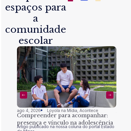
espaços para
a
comunidade
escolar
ago 4, 2026
Loyola na Mídia
,
Acontece
jul 28,
Compreender para acompanhar:
Nem 
presença e vínculo na adolescência
tran
Artigo publicado na nossa coluna do portal Estado
Artigo 