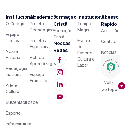
Institucional
Acadêmico
Formação
Institucional
Acesso
O Colégio
Projeto
Cristã
Tempo
Rápido
Pedagógico
Magis
Formação
Admissão
Equipe
Cristã
Diretiva
Projetos
Escola
Contato
Nossas
Especiais
de
Redes
Nossa
Notícias
Esporte,
História
Hub de
Cultura e
Aprendizagem
Lazer
Pedagogia
Inaciana
Espaço
Francisco
Voltar
Arte e
ao topo
Cultura
Sustentabilidade
Esporte
Infraestrutura