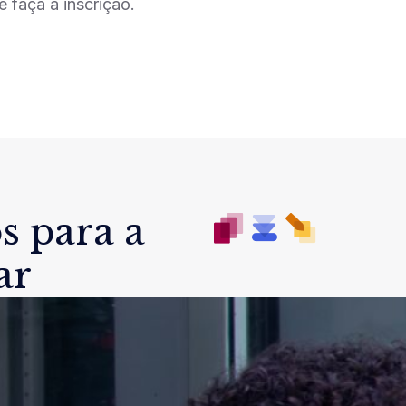
e faça a inscrição.
s para a
ar