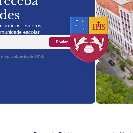
 receba
ades
 notícias, eventos,
omunidade escolar.
Enviar
 enviar qualquer tipo de SPAM.