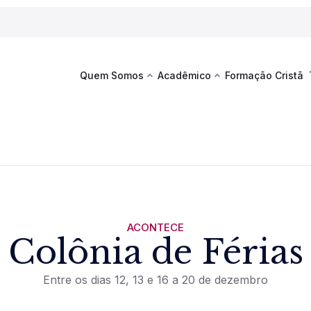
Quem Somos
Acadêmico
Formação Cristã
Última
Te
co
Sustentabilidade
Hub de Aprendizagem
Fique por
acontecim
eventos d
s
Esportes
Espaço Francisco
Es
La
Infraestrutura
ACONTECE
Colônia de Férias
Documentos Institucionais
Entre os dias 12, 13 e 16 a 20 de dezembro
Ver novi