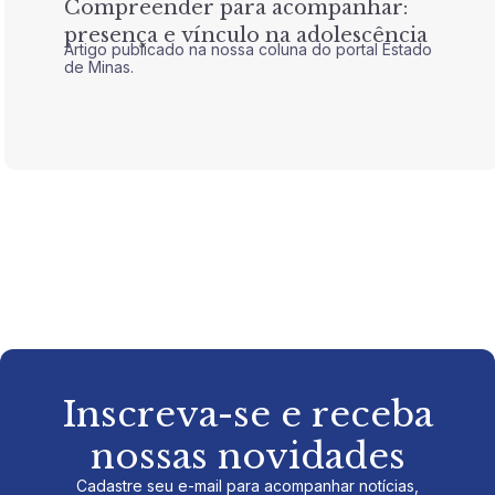
Compreender para acompanhar:
Nem 
presença e vínculo na adolescência
tran
Artigo publicado na nossa coluna do portal Estado
Artigo 
de Minas.
de Mina
Inscreva-se e receba
nossas novidades
Cadastre seu e-mail para acompanhar notícias,