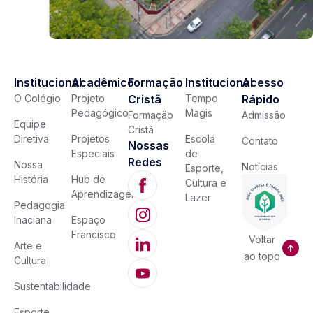
Institucional
Acadêmico
Formação
Institucional
Acesso
O Colégio
Projeto
Cristã
Tempo
Rápido
Pedagógico
Magis
Formação
Admissão
Equipe
Cristã
Diretiva
Projetos
Escola
Contato
Nossas
Especiais
de
Redes
Nossa
Notícias
Esporte,
História
Hub de
Cultura e
Aprendizagem
Lazer
Pedagogia
Inaciana
Espaço
Francisco
Voltar
Arte e
ao topo
Cultura
Sustentabilidade
Esporte