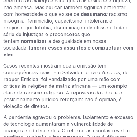
abertura ao diálogo ensina que a diversidade é riqueza,
não ameaça. Mas educar também significa enfrentar
com honestidade o que existe de
desumano
:
racismo,
misoginia, feminicídio, capacitismo, intolerância
religiosa, gordofobia, discriminação de classe e toda a
série de injustiças e preconceitos que
tentam
normalizar
a desigualdade em nossa
sociedade.
Ignorar esses assuntos é compactuar com
eles
.
Casos recentes mostram que a omissão tem
consequências reais. Em Salvador, o livro
Amoras
, do
rapper Emicida, foi vandalizado por uma mãe com
críticas às religiões de matriz africana — um exemplo
claro de racismo religioso. A reposição da obra e o
posicionamento jurídico reforçam: não é opinião, é
violação de direitos.
A pandemia agravou o problema. Isolamento e excesso
de tecnologia aumentaram a vulnerabilidade de
crianças e adolescentes. O retorno às escolas revelou