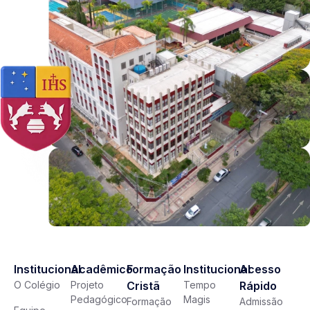
Institucional
Acadêmico
Formação
Institucional
Acesso
O Colégio
Projeto
Cristã
Tempo
Rápido
Pedagógico
Magis
Formação
Admissão