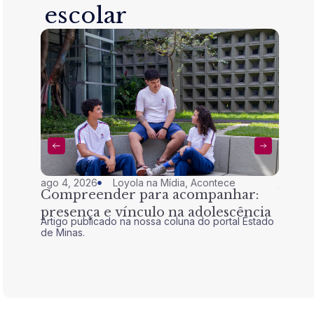
escolar
ago 4, 2026
Loyola na Mídia
,
Acontece
jul 28,
Compreender para acompanhar:
Nem 
presença e vínculo na adolescência
tran
Artigo publicado na nossa coluna do portal Estado
Artigo 
de Minas.
de Mina