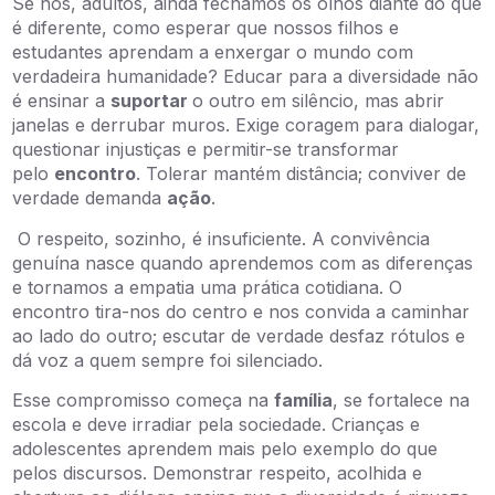
Se nós, adultos, ainda fechamos os olhos diante do que
é diferente, como esperar que nossos filhos e
estudantes aprendam a enxergar o mundo com
verdadeira humanidade? Educar para a diversidade não
é ensinar a
suportar
o outro em silêncio, mas abrir
janelas e derrubar muros. Exige coragem para dialogar,
questionar injustiças e permitir-se transformar
pelo
encontro
. Tolerar mantém distância; conviver de
verdade demanda
ação
.
O respeito, sozinho, é insuficiente. A convivência
genuína nasce quando aprendemos com as diferenças
e tornamos a empatia uma prática cotidiana. O
encontro tira-nos do centro e nos convida a caminhar
ao lado do outro; escutar de verdade desfaz rótulos e
dá voz a quem sempre foi silenciado.
Esse compromisso começa na
família
, se fortalece na
escola e deve irradiar pela sociedade. Crianças e
adolescentes aprendem mais pelo exemplo do que
pelos discursos. Demonstrar respeito, acolhida e