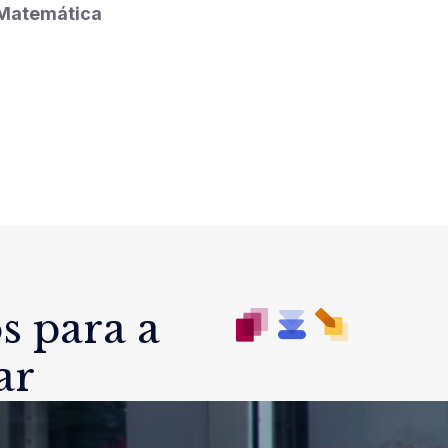
Matemática
s para a
ar