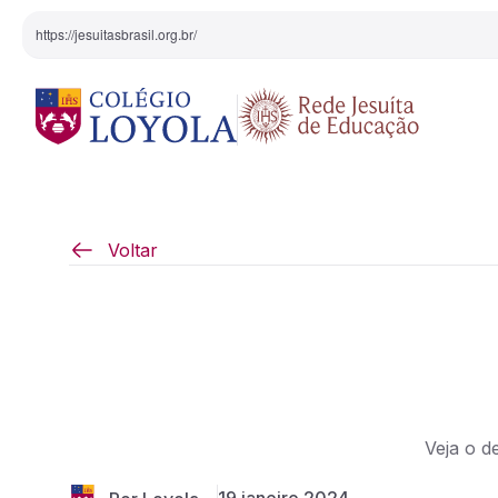
https://jesuitasbrasil.org.br/
O Colégio
Projeto Pedagógi
Voltar
Equipe Diretiva
Projetos Especiai
Nossa História
Pedagogia Inaciana
Veja o d
Arte e Cultura