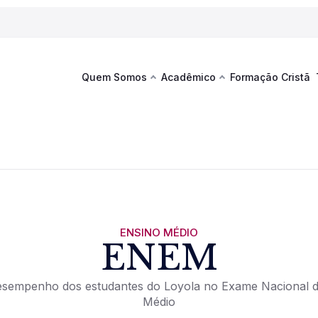
Quem Somos
Acadêmico
Formação Cristã
Última
Te
co
Sustentabilidade
Hub de Aprendizagem
Fique por
acontecim
eventos d
s
Esportes
Espaço Francisco
Es
La
Infraestrutura
ENSINO MÉDIO
ENEM
Documentos Institucionais
esempenho dos estudantes do Loyola no Exame Nacional 
Médio
Ver novi