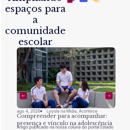
espaços para
a
comunidade
escolar
ago 4, 2026
Loyola na Mídia
,
Acontece
jul 28,
Compreender para acompanhar:
Nem 
presença e vínculo na adolescência
tran
Artigo publicado na nossa coluna do portal Estado
Artigo 