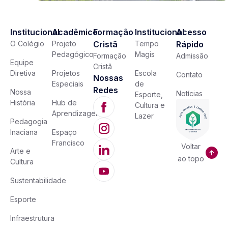
Institucional
Acadêmico
Formação
Institucional
Acesso
O Colégio
Projeto
Cristã
Tempo
Rápido
Pedagógico
Magis
Formação
Admissão
Equipe
Cristã
Diretiva
Projetos
Escola
Contato
Nossas
Especiais
de
Redes
Nossa
Notícias
Esporte,
História
Hub de
Cultura e
Aprendizagem
Lazer
Pedagogia
Inaciana
Espaço
Francisco
Voltar
Arte e
ao topo
Cultura
Sustentabilidade
Esporte
Infraestrutura