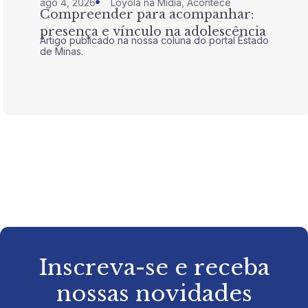
ago 4, 2026
Loyola na Mídia
,
Acontece
jul 28,
Compreender para acompanhar:
Nem 
presença e vínculo na adolescência
tran
Artigo publicado na nossa coluna do portal Estado
Artigo 
de Minas.
de Mina
Inscreva-se e receba
nossas novidades