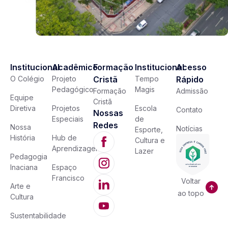
Institucional
Acadêmico
Formação
Institucional
Acesso
O Colégio
Projeto
Cristã
Tempo
Rápido
Pedagógico
Magis
Formação
Admissão
Equipe
Cristã
Diretiva
Projetos
Escola
Contato
Nossas
Especiais
de
Redes
Nossa
Notícias
Esporte,
História
Hub de
Cultura e
Aprendizagem
Lazer
Pedagogia
Inaciana
Espaço
Francisco
Voltar
Arte e
ao topo
Cultura
Sustentabilidade