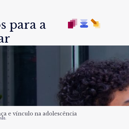
s para a
ar
a e vínculo na adolescência
nas.