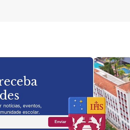
 receba
ades
 notícias, eventos,
omunidade escolar.
Enviar