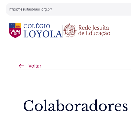
https://jesuitasbrasil.org.br/
O Colégio
Projeto Pedagógi
Voltar
Equipe Diretiva
Projetos Especiai
Nossa História
Colaboradores 
Pedagogia Inaciana
Arte e Cultura