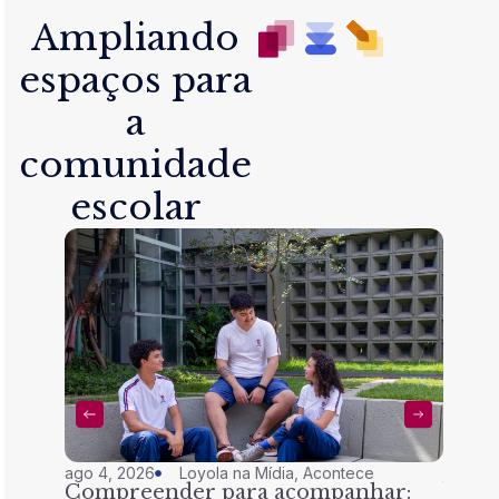
Ampliando
espaços para
a
comunidade
escolar
ago 4, 2026
Loyola na Mídia
,
Acontece
jul 28,
Compreender para acompanhar:
Nem 