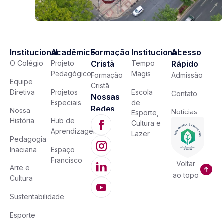
Institucional
Acadêmico
Formação
Institucional
Acesso
O Colégio
Projeto
Cristã
Tempo
Rápido
Pedagógico
Magis
Formação
Admissão
Equipe
Cristã
Diretiva
Projetos
Escola
Contato
Nossas
Especiais
de
Redes
Nossa
Notícias
Esporte,
História
Hub de
Cultura e
Aprendizagem
Lazer
Pedagogia
Inaciana
Espaço
Francisco
Voltar
Arte e
ao topo
Cultura
Sustentabilidade
Esporte