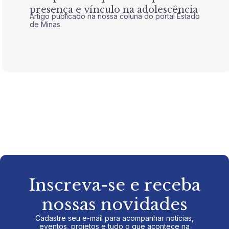
presença e vínculo na adolescência
tran
Artigo publicado na nossa coluna do portal Estado
Artigo 
de Minas.
de Mina
Inscreva-se e receba
nossas novidades
Cadastre seu e-mail para acompanhar notícias,
eventos, projetos e tudo o que acontece na