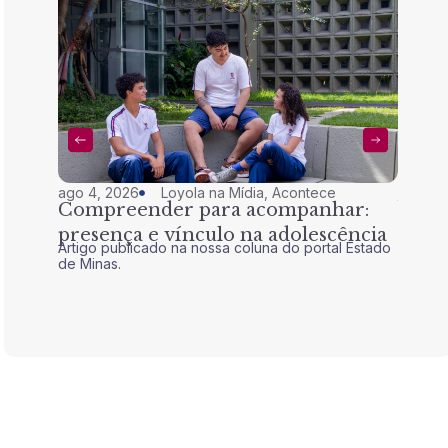
ago 4, 2026
Loyola na Mídia
,
Acontece
jul 28,
Compreender para acompanhar:
Nem 
presença e vínculo na adolescência
tran
Artigo publicado na nossa coluna do portal Estado
Artigo 
de Minas.
de Mina