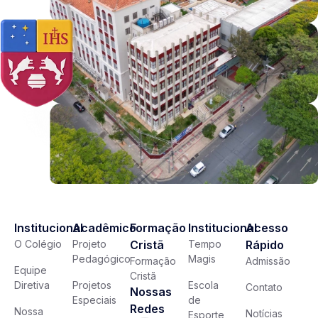
Institucional
Acadêmico
Formação
Institucional
Acesso
O Colégio
Projeto
Cristã
Tempo
Rápido
Pedagógico
Magis
Formação
Admissão
Equipe
Cristã
Diretiva
Projetos
Escola
Contato
Nossas
Especiais
de
Redes
Nossa
Notícias
Esporte,