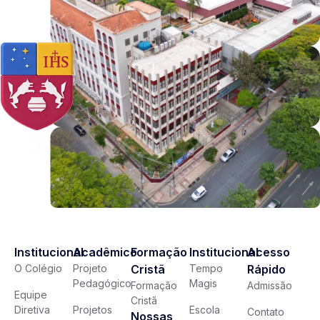
Institucional
Acadêmico
Formação
Institucional
Acesso
O Colégio
Projeto
Cristã
Tempo
Rápido
Pedagógico
Magis
Formação
Admissão
Equipe
Cristã
Diretiva
Projetos
Escola
Contato
Nossas