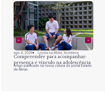
ago 4, 2026
Loyola na Mídia
,
Acontece
jul 28,
Compreender para acompanhar:
Nem 
presença e vínculo na adolescência
tran
Artigo publicado na nossa coluna do portal Estado
Artigo 
de Minas.
de Mina