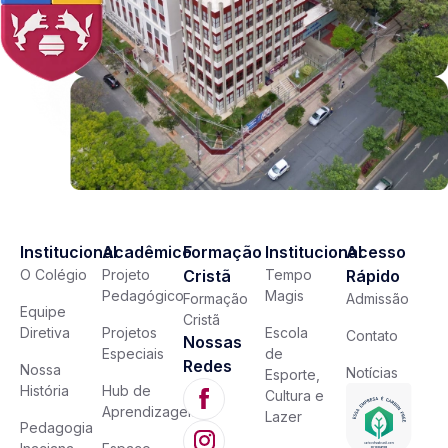
Institucional
Acadêmico
Formação
Institucional
Acesso
O Colégio
Projeto
Cristã
Tempo
Rápido
Pedagógico
Magis
Formação
Admissão
Equipe
Cristã
Diretiva
Projetos
Escola
Contato
Nossas
Especiais
de
Redes
Nossa
Notícias
Esporte,
História
Hub de
Cultura e
Aprendizagem
Lazer
Pedagogia