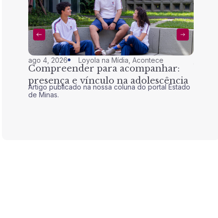
ago 4, 2026
Loyola na Mídia
,
Acontece
jul 28,
Compreender para acompanhar:
Nem 
presença e vínculo na adolescência
tran
Artigo publicado na nossa coluna do portal Estado
Artigo 
de Minas.
de Mina