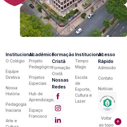
Institucional
Acadêmico
Formação
Institucional
Acesso
O Colégio
Projeto
Cristã
Tempo
Rápido
Pedagógico
Magis
Formação
Admissão
Equipe
Cristã
Diretiva
Projetos
Escola
Contato
Nossas
Especiais
de
Redes
Nossa
Notícias
Esporte,
História
Hub de
Cultura e
Aprendizagem
Lazer
Pedagogia
Inaciana
Espaço
Francisco
Voltar
Arte e
ao topo
Cultura