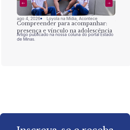
ago 4, 2026
Loyola na Mídia
,
Acontece
jul 28,
Compreender para acompanhar:
Nem 
presença e vínculo na adolescência
tran
Artigo publicado na nossa coluna do portal Estado
Artigo 
de Minas.
de Mina