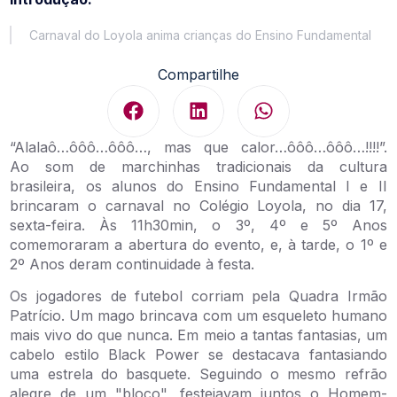
Carnaval do Loyola anima crianças do Ensino Fundamental
Compartilhe
“Alalaô…ôôô…ôôô…, mas que calor…ôôô…ôôô…!!!!”.
Ao som de marchinhas tradicionais da cultura
brasileira, os alunos do Ensino Fundamental I e II
brincaram o carnaval no Colégio Loyola, no dia 17,
sexta-feira. Às 11h30min, o 3º, 4º e 5º Anos
comemoraram a abertura do evento, e, à tarde, o 1º e
2º Anos deram continuidade à festa.
Os jogadores de futebol corriam pela Quadra Irmão
Patrício. Um mago brincava com um esqueleto humano
mais vivo do que nunca. Em meio a tantas fantasias, um
cabelo estilo Black Power se destacava fantasiando
uma estrela do basquete. Seguindo o mesmo refrão
alegre de um "bloco", festejavam juntos o Homem-