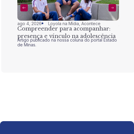
ago 4, 2026
Loyola na Mídia
,
Acontece
jul 28,
Compreender para acompanhar:
Nem 
presença e vínculo na adolescência
tran
Artigo publicado na nossa coluna do portal Estado
Artigo 
de Minas.
de Mina