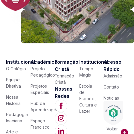
Institucional
Acadêmico
Formação
Institucional
Acesso
O Colégio
Projeto
Cristã
Tempo
Rápido
Pedagógico
Magis
Formação
Admissão
Equipe
Cristã
Diretiva
Projetos
Escola
Contato
Nossas
Especiais
de
Redes
Nossa
Notícias
Esporte,
História
Hub de
Cultura e
Aprendizagem
Lazer
Pedagogia
Inaciana
Espaço
Francisco
Voltar
Arte e