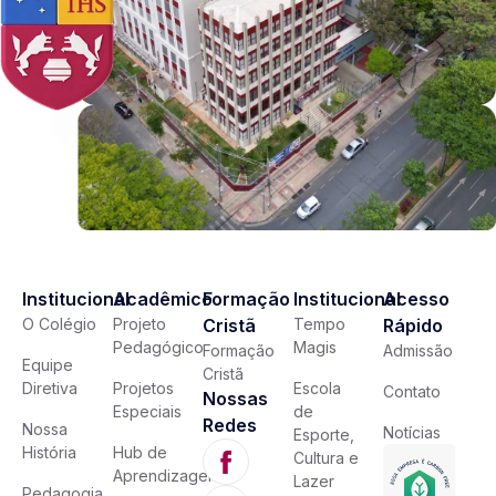
Institucional
Acadêmico
Formação
Institucional
Acesso
O Colégio
Projeto
Cristã
Tempo
Rápido
Pedagógico
Magis
Formação
Admissão
Equipe
Cristã
Diretiva
Projetos
Escola
Contato
Nossas
Especiais
de
Redes
Nossa
Notícias
Esporte,
História
Hub de
Cultura e
Aprendizagem
Lazer
Pedagogia