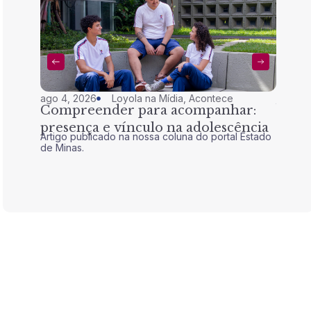
ago 4, 2026
Loyola na Mídia
,
Acontece
jul 28,
Compreender para acompanhar:
Nem 
presença e vínculo na adolescência
tran
Artigo publicado na nossa coluna do portal Estado
Artigo 
de Minas.
de Mina