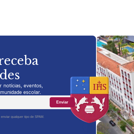
 receba
ades
 notícias, eventos,
omunidade escolar.
Enviar
 enviar qualquer tipo de SPAM.