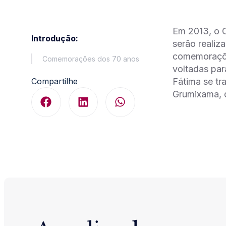
Em 2013, o C
Introdução:
serão realiz
comemorações
Comemorações dos 70 anos
voltadas par
Compartilhe
Fátima se tr
Grumixama, q