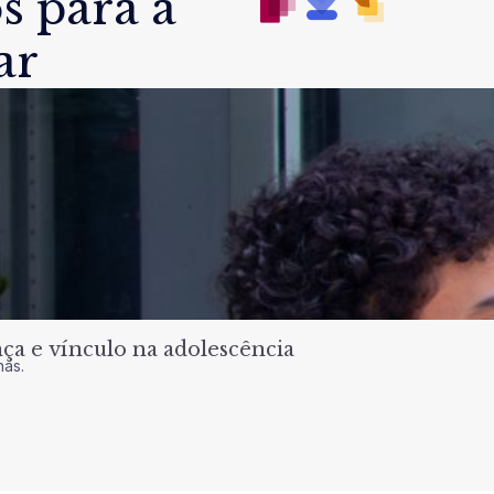
s para a
ar
a e vínculo na adolescência
nas.