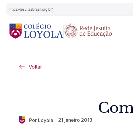
https://jesuitasbrasil.org.br/
O Colégio
Projeto Pedagógi
Voltar
Equipe Diretiva
Projetos Especiai
Nossa História
Come
Pedagogia Inaciana
21 janeiro 2013
Por Loyola
Arte e Cultura