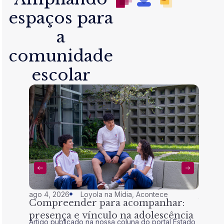
espaços para
a
comunidade
escolar
ago 4, 2026
Loyola na Mídia
,
Acontece
jul 28,
Compreender para acompanhar:
Nem 
presença e vínculo na adolescência
tran
Artigo publicado na nossa coluna do portal Estado
Artigo 