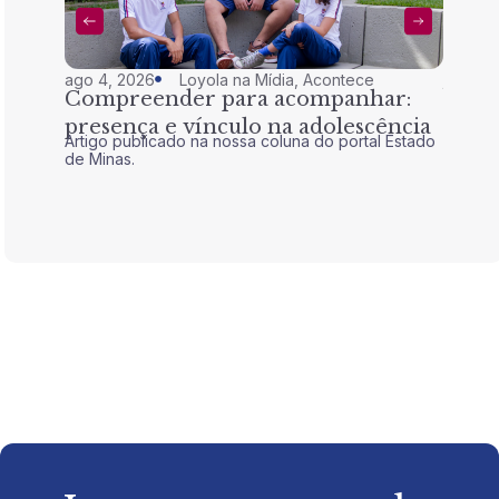
ago 4, 2026
Loyola na Mídia
,
Acontece
jul 28,
Compreender para acompanhar:
Nem 
presença e vínculo na adolescência
tran
Artigo publicado na nossa coluna do portal Estado
Artigo 
de Minas.
de Mina