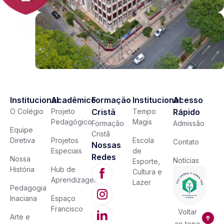
Institucional
Acadêmico
Formação
Institucional
Acesso
O Colégio
Projeto
Cristã
Tempo
Rápido
Pedagógico
Magis
Formação
Admissão
Equipe
Cristã
Diretiva
Projetos
Escola
Contato
Nossas
Especiais
de
Redes
Nossa
Notícias
Esporte,
História
Hub de
Cultura e
Aprendizagem
Lazer
Pedagogia
Inaciana
Espaço
Francisco
Voltar
Arte e
ao topo