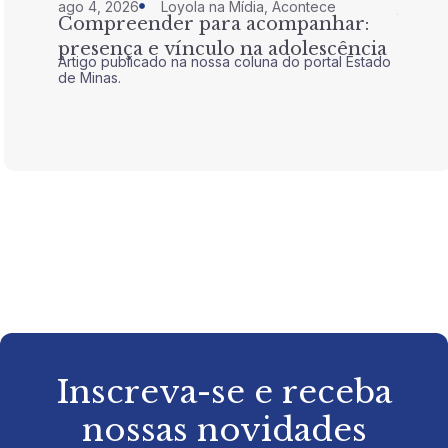
ago 4, 2026
Loyola na Mídia
,
Acontece
jul 28,
Compreender para acompanhar:
Nem 
presença e vínculo na adolescência
tran
Artigo publicado na nossa coluna do portal Estado
Artigo 
de Minas.
de Mina
Inscreva-se e receba
nossas novidades