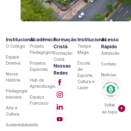
Institucional
Acadêmico
Formação
Institucional
Acesso
O Colégio
Projeto
Cristã
Tempo
Rápido
Pedagógico
Magis
Formação
Admissão
Equipe
Cristã
Diretiva
Projetos
Escola
Contato
Nossas
Especiais
de
Redes
Nossa
Notícias
Esporte,
História
Hub de
Cultura e
Aprendizagem
Lazer
Pedagogia
Inaciana
Espaço
Francisco
Voltar
Arte e
ao topo
Cultura
Sustentabilidade