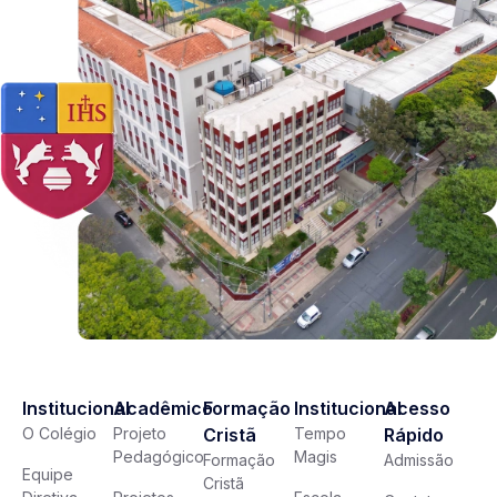
Institucional
Acadêmico
Formação
Institucional
Acesso
O Colégio
Projeto
Cristã
Tempo
Rápido
Pedagógico
Magis
Formação
Admissão
Equipe
Cristã