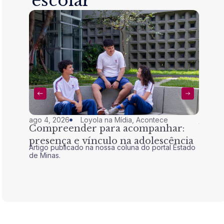
escolar
ago 4, 2026
Loyola na Mídia
,
Acontece
jul 28,
Compreender para acompanhar:
Nem 
presença e vínculo na adolescência
tran
Artigo publicado na nossa coluna do portal Estado
Artigo 
de Minas.
de Mina