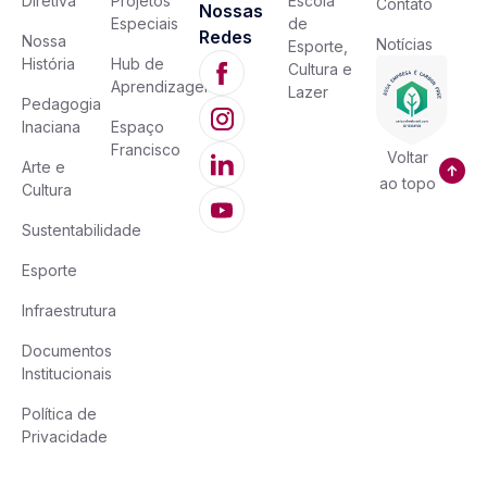
Diretiva
Projetos
Escola
Contato
Nossas
Especiais
de
Redes
Nossa
Notícias
Esporte,
História
Hub de
Cultura e
Aprendizagem
Lazer
Pedagogia
Inaciana
Espaço
Francisco
Voltar
Arte e
ao topo
Cultura
Sustentabilidade
Esporte
Infraestrutura
Documentos
Institucionais
Política de
Privacidade