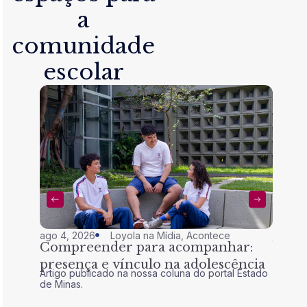
a
comunidade
escolar
ago 4, 2026
Loyola na Mídia
,
Acontece
jul 28,
Compreender para acompanhar:
Nem 
presença e vínculo na adolescência
tran
Artigo publicado na nossa coluna do portal Estado
Artigo 
de Minas.
de Mina