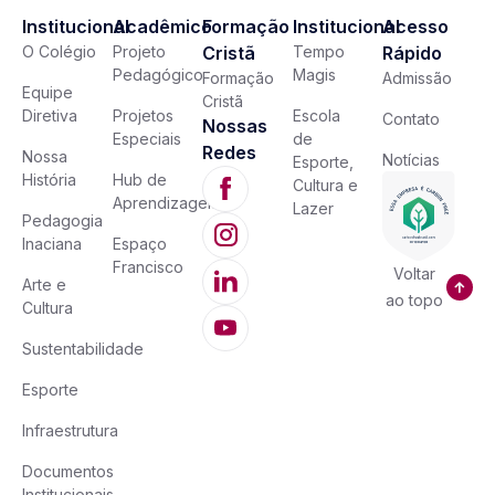
Institucional
Acadêmico
Formação
Institucional
Acesso
O Colégio
Projeto
Cristã
Tempo
Rápido
Pedagógico
Magis
Formação
Admissão
Equipe
Cristã
Diretiva
Projetos
Escola
Contato
Nossas
Especiais
de
Redes
Nossa
Notícias
Esporte,
História
Hub de
Cultura e
Aprendizagem
Lazer
Pedagogia
Inaciana
Espaço
Francisco
Voltar
Arte e
ao topo
Cultura
Sustentabilidade
Esporte
Infraestrutura
Documentos
Institucionais