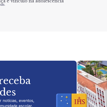
a e vínculo na adolescência
nas.
 receba
ades
 notícias, eventos,
omunidade escolar.