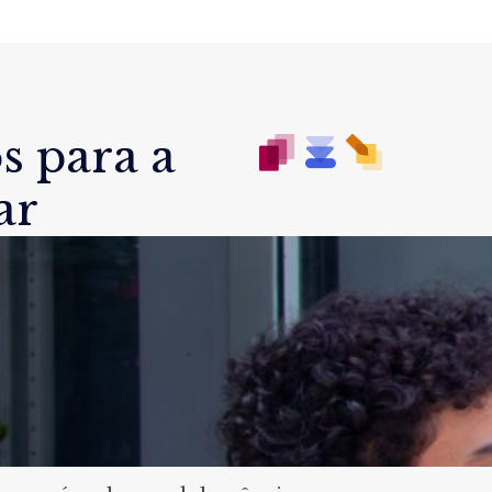
s para a
ar