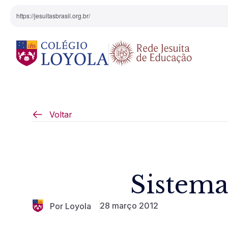
https://jesuitasbrasil.org.br/
O Colégio
Projeto Pedagógi
Voltar
Equipe Diretiva
Projetos Especiai
Nossa História
Sistema
Pedagogia Inaciana
28 março 2012
Por Loyola
Arte e Cultura