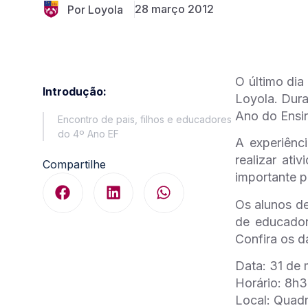
28 março 2012
Por Loyola
O último dia
Introdução:
Loyola. Dur
Ano do Ensi
Encontro de pais, filhos e educadores
do 4º Ano EF
A experiênc
realizar at
Compartilhe
importante p
Os alunos de
de educador
Confira os 
Data: 31 de 
Horário: 8h
Local: Quadr