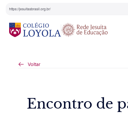
https://jesuitasbrasil.org.br/
O Colégio
Projeto Pedagógi
Voltar
Equipe Diretiva
Projetos Especiai
Nossa História
Encontro de pa
Pedagogia Inaciana
Arte e Cultura