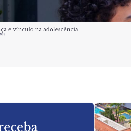
a e vínculo na adolescência
nas.
 receba