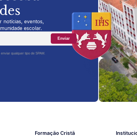
ades
 notícias, eventos,
omunidade escolar.
Enviar
 enviar qualquer tipo de SPAM.
Formação Cristã
Instituci