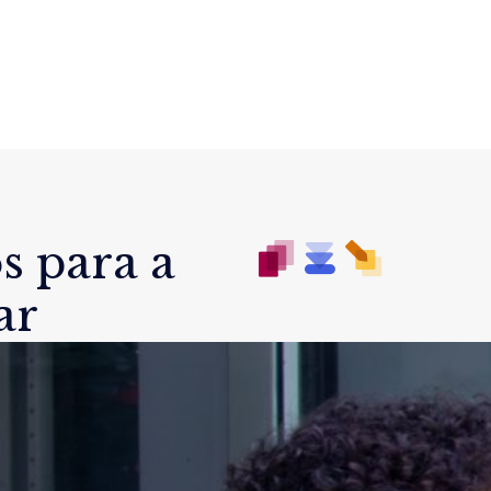
s para a
ar