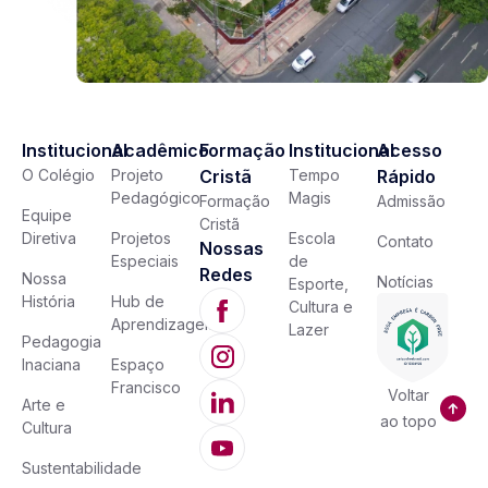
Institucional
Acadêmico
Formação
Institucional
Acesso
O Colégio
Projeto
Cristã
Tempo
Rápido
Pedagógico
Magis
Formação
Admissão
Equipe
Cristã
Diretiva
Projetos
Escola
Contato
Nossas
Especiais
de
Redes
Nossa
Notícias
Esporte,
História
Hub de
Cultura e
Aprendizagem
Lazer
Pedagogia
Inaciana
Espaço
Francisco
Voltar
Arte e
ao topo
Cultura
Sustentabilidade