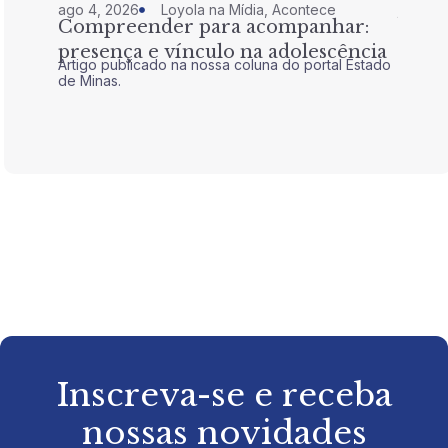
ago 4, 2026
Loyola na Mídia
,
Acontece
jul 28,
Compreender para acompanhar:
Nem 
presença e vínculo na adolescência
tran
Artigo publicado na nossa coluna do portal Estado
Artigo 
de Minas.
de Mina
Inscreva-se e receba
nossas novidades