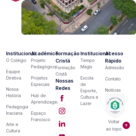
Institucional
Acadêmico
Formação
Institucional
Acesso
O Colégio
Projeto
Cristã
Tempo
Rápido
Pedagógico
Magis
Formação
Admissão
Equipe
Cristã
Diretiva
Projetos
Escola
Contato
Nossas
Especiais
de
Redes
Nossa
Notícias
Esporte,
História
Hub de
Cultura e
Aprendizagem
Lazer
Pedagogia
Inaciana
Espaço
Francisco
Voltar
Arte e
ao topo
Cultura