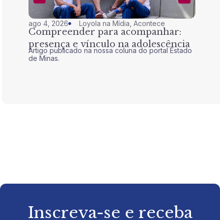
ago 4, 2026
Loyola na Mídia
,
Acontece
jul 28,
Compreender para acompanhar:
Nem 
presença e vínculo na adolescência
tran
Artigo publicado na nossa coluna do portal Estado
Artigo 
de Minas.
de Mina
Inscreva-se e receba