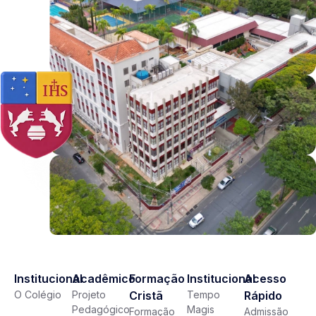
Institucional
Acadêmico
Formação
Institucional
Acesso
O Colégio
Projeto
Cristã
Tempo
Rápido
Pedagógico
Magis
Formação
Admissão