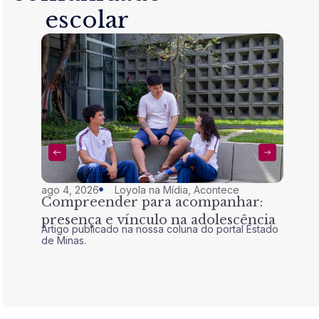
escolar
ago 4, 2026
Loyola na Mídia
,
Acontece
jul 28,
Compreender para acompanhar:
Nem 
presença e vínculo na adolescência
tran
Artigo publicado na nossa coluna do portal Estado
Artigo 
de Minas.
de Mina