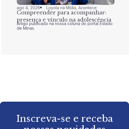
ago 4, 2026
Loyola na Mídia
,
Acontece
jul 28,
Compreender para acompanhar:
Nem 
presença e vínculo na adolescência
tran
Artigo publicado na nossa coluna do portal Estado
Artigo 
de Minas.
de Mina
Inscreva-se e receba