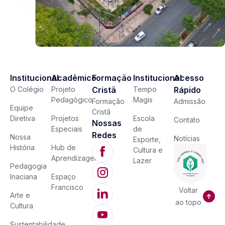
Institucional
Acadêmico
Formação
Institucional
Acesso
O Colégio
Projeto
Cristã
Tempo
Rápido
Pedagógico
Magis
Formação
Admissão
Equipe
Cristã
Diretiva
Projetos
Escola
Contato
Nossas
Especiais
de
Redes
Nossa
Notícias
Esporte,
História
Hub de
Cultura e
Aprendizagem
Lazer
Pedagogia
Inaciana
Espaço
Francisco
Voltar
Arte e
ao topo
Cultura
Sustentabilidade