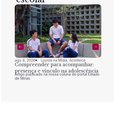
ago 4, 2026
Loyola na Mídia
,
Acontece
jul 28,
Compreender para acompanhar:
Nem 
presença e vínculo na adolescência
tran
Artigo publicado na nossa coluna do portal Estado
Artigo 
de Minas.
de Mina