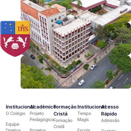
Institucional
Acadêmico
Formação
Institucional
Acesso
O Colégio
Projeto
Cristã
Tempo
Rápido
Pedagógico
Magis
Formação
Admissão
Equipe
Cristã
Diretiva
Projetos
Escola