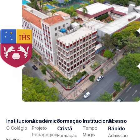
Institucional
Acadêmico
Formação
Institucional
Acesso
O Colégio
Projeto
Cristã
Tempo
Rápido
Pedagógico
Magis
Formação
Admissão
Equipe