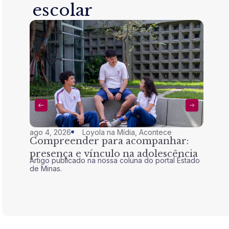
escolar
ago 4, 2026
Loyola na Mídia
,
Acontece
jul 28,
Compreender para acompanhar:
Nem 
presença e vínculo na adolescência
tran
Artigo publicado na nossa coluna do portal Estado
Artigo 
de Minas.
de Mina