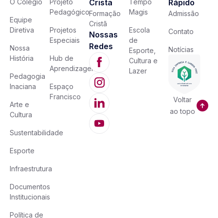
O Colégio
Projeto
Cristã
Tempo
Rápido
Pedagógico
Magis
Formação
Admissão
Equipe
Cristã
Diretiva
Projetos
Escola
Contato
Nossas
Especiais
de
Redes
Nossa
Notícias
Esporte,
História
Hub de
Cultura e
Aprendizagem
Lazer
Pedagogia
Inaciana
Espaço
Francisco
Voltar
Arte e
ao topo
Cultura
Sustentabilidade
Esporte
Infraestrutura
Documentos
Institucionais
Política de