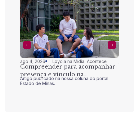
ago 4, 2026
Loyola na Mídia
,
Acontece
jul 28, 20
Compreender para acompanhar:
Nem to
presença e vínculo na
transt
Artigo publicado na nossa coluna do portal
Artigo pu
adolescência
Estado de Minas.
Estado de