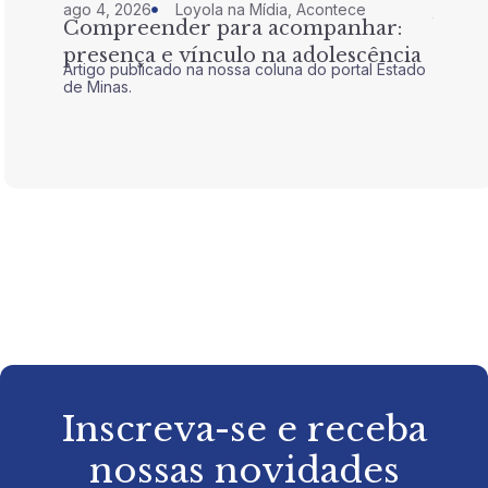
ago 4, 2026
Loyola na Mídia
,
Acontece
jul 28,
Compreender para acompanhar:
Nem 
presença e vínculo na adolescência
tran
Artigo publicado na nossa coluna do portal Estado
Artigo 
de Minas.
de Mina
Inscreva-se e receba
nossas novidades