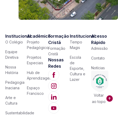
Institucional
Acadêmico
Formação
Institucional
Acesso
O Colégio
Projeto
Cristã
Tempo
Rápido
Pedagógico
Magis
Formação
Admissão
Equipe
Cristã
Diretiva
Projetos
Escola
Contato
Nossas
Especiais
de
Redes
Nossa
Notícias
Esporte,
História
Hub de
Cultura e
Aprendizagem
Lazer
Pedagogia
Inaciana
Espaço
Francisco
Voltar
Arte e
ao topo
Cultura
Sustentabilidade