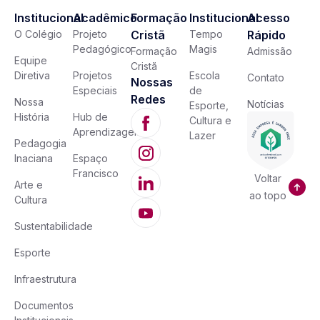
Institucional
Acadêmico
Formação
Institucional
Acesso
O Colégio
Projeto
Cristã
Tempo
Rápido
Pedagógico
Magis
Formação
Admissão
Equipe
Cristã
Diretiva
Projetos
Escola
Contato
Nossas
Especiais
de
Redes
Nossa
Notícias
Esporte,
História
Hub de
Cultura e
Aprendizagem
Lazer
Pedagogia
Inaciana
Espaço
Francisco
Voltar
Arte e
ao topo
Cultura
Sustentabilidade
Esporte
Infraestrutura
Documentos