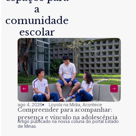
a
comunidade
escolar
ago 4, 2026
Loyola na Mídia
,
Acontece
jul 28,
Compreender para acompanhar:
Nem 
presença e vínculo na adolescência
tran
Artigo publicado na nossa coluna do portal Estado
Artigo 
de Minas.
de Mina