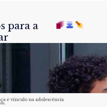
s para a
ar
a e vínculo na adolescência
nas.