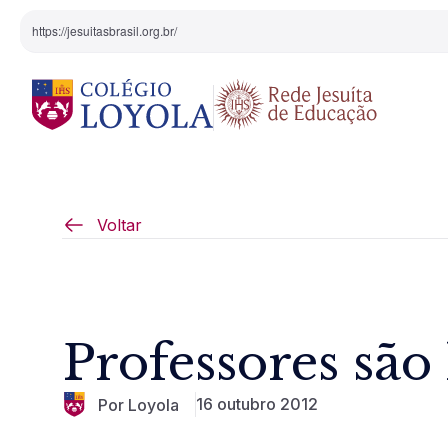
https://jesuitasbrasil.org.br/
O Colégio
Projeto Pedagógi
Voltar
Equipe Diretiva
Projetos Especiai
Nossa História
Professores sã
Pedagogia Inaciana
16 outubro 2012
Por Loyola
Arte e Cultura