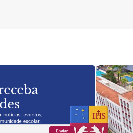
 receba
ades
 notícias, eventos,
omunidade escolar.
Enviar