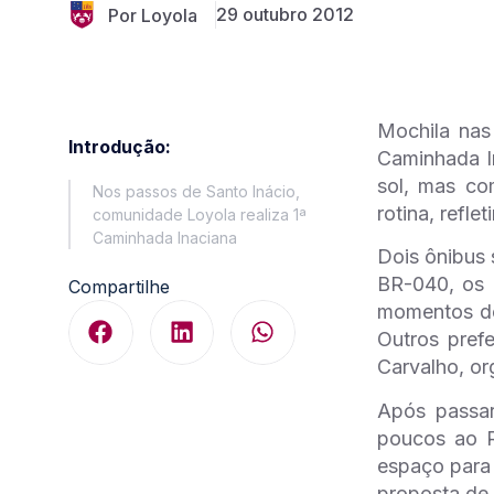
29 outubro 2012
Por Loyola
Mochila nas
Introdução:
Caminhada In
sol, mas co
Nos passos de Santo Inácio,
rotina, refle
comunidade Loyola realiza 1ª
Caminhada Inaciana
Dois ônibus 
BR-040, os p
Compartilhe
momentos de 
Outros pref
Carvalho, or
Após passar
poucos ao R
espaço para 
proposta de