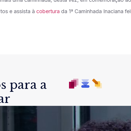
otos e assista à
cobertura
da 1ª Caminhada Inaciana fe
s para a
ar