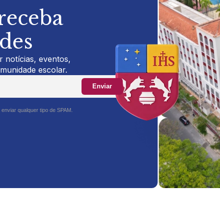
 receba
ades
 notícias, eventos,
omunidade escolar.
Enviar
 enviar qualquer tipo de SPAM.