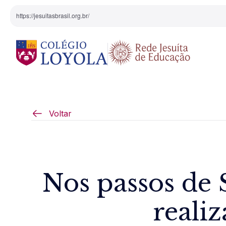
https://jesuitasbrasil.org.br/
O Colégio
Projeto Pedagógi
Voltar
Equipe Diretiva
Projetos Especiai
Nossa História
Nos passos de
Pedagogia Inaciana
reali
Arte e Cultura