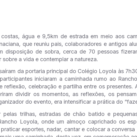
 costas, água e 9,5km de estrada em meio aos campo
aciana, que reuniu pais, colaboradores e antigos al
m disposição de sobra, cerca de 70 pessoas fizera
tir sobre a vida e contemplar a natureza.
saíram da portaria principal do Colégio Loyola às 7h
articipantes iniciaram a caminhada rumo ao Rancho L
reflexão, celebração e partilha entre os presentes.
eriram dividir os momentos, as reflexões, os pensa
ganizador do evento, era intensificar a prática do “fa
 pelas trilhas, estradas de chão batido e pequena
ancho Loyola, onde um almoço caprichado os espe
praticar esportes, nadar, cantar e colocar a conversa
 mais uma caminhada, desta vez, em comemoração aos