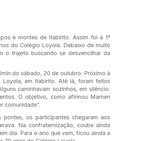
s e montes de Itabirito. Assim foi a 1ª
unos do Colégio Loyola. Debaixo de muito
m o trajeto buscando se desvencilhar da
30min do sábado, 20 de outubro. Próximo à
oyola, em Itabirito. Até lá, foram feitos
 Alguns caminhavam sozinhos, em silêncio.
mentos. O objetivo, como afirmou Marnen
zer comunidade”.
s pontes, os participantes chegaram aos
rava. Na confraternização, coube ainda
 em dia. Para o ano que vem, ficou ainda a
 70 anos do Colégio Loyola.