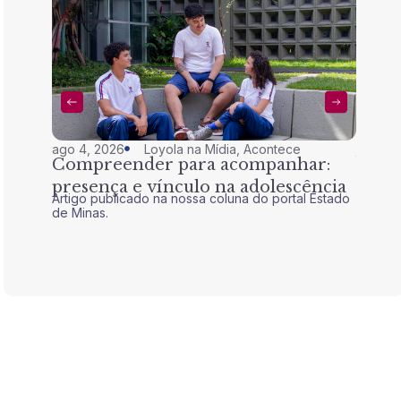
ago 4, 2026
Loyola na Mídia
,
Acontece
jul 28,
Compreender para acompanhar:
Nem 
presença e vínculo na adolescência
tran
Artigo publicado na nossa coluna do portal Estado
Artigo 
de Minas.
de Mina