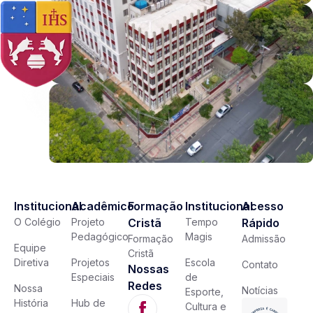
Institucional
Acadêmico
Formação
Institucional
Acesso
O Colégio
Projeto
Cristã
Tempo
Rápido
Pedagógico
Magis
Formação
Admissão
Equipe
Cristã
Diretiva
Projetos
Escola
Contato
Nossas
Especiais
de
Redes
Nossa
Notícias
Esporte,
História
Hub de
Cultura e